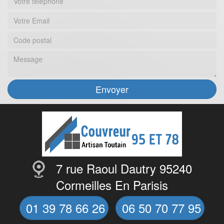
7 rue Raoul Dautry 95240
Cormeilles En Parisis
01 39 78 66 26
06 50 70 77 95